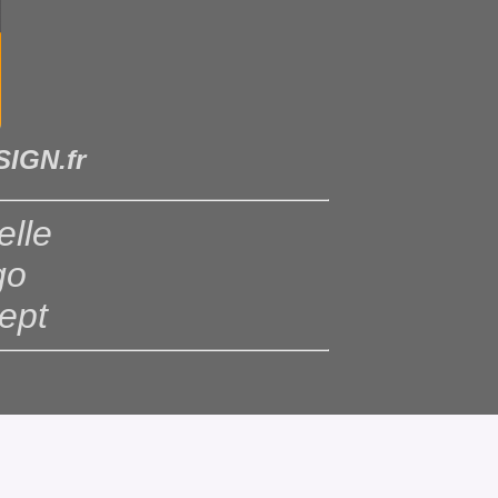
IGN.fr
elle
go
ept