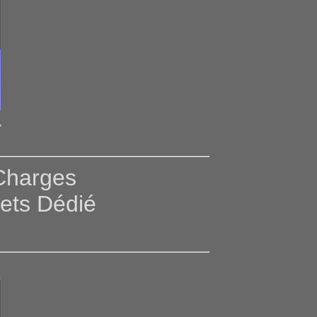
T
Charges
jets Dédié